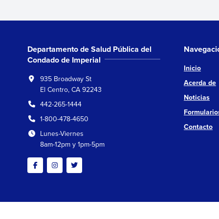
Departamento de Salud Pública del
Navegaci
Condado de Imperial
Inicio
935 Broadway St
Acerda de
El Centro, CA 92243
Noticias
442-265-1444
Formulario
1-800-478-4650
Contacto
Lunes-Viernes
8am-12pm y 1pm-5pm
Facebook
Instagram
Twitter