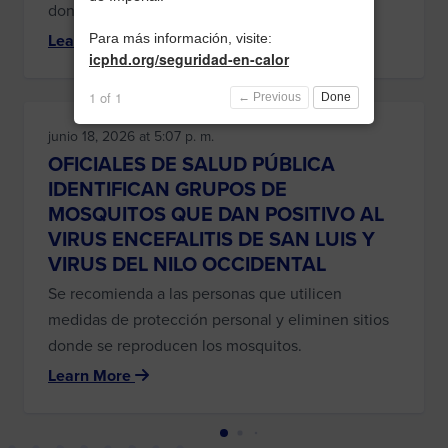
donde se reproducen los mosquitos.
Learn More
Para más información, visite:
icphd.org/seguridad-en-calor
1 of 1
← Previous
Done
junio 18, 2026 at 5:07 p. m.
OFICIALES DE SALUD PÚBLICA
IDENTIFICAN GRUPOS DE
MOSQUITOS QUE DAN POSITIVO AL
VIRUS ENCEFALITIS DE SAN LUIS Y
VIRUS DEL NILO OCCIDENTAL
Se recomienda a las personas que utilicen
medidas de protección personal y eliminen sitios
donde se reproducen los mosquitos.
Learn More