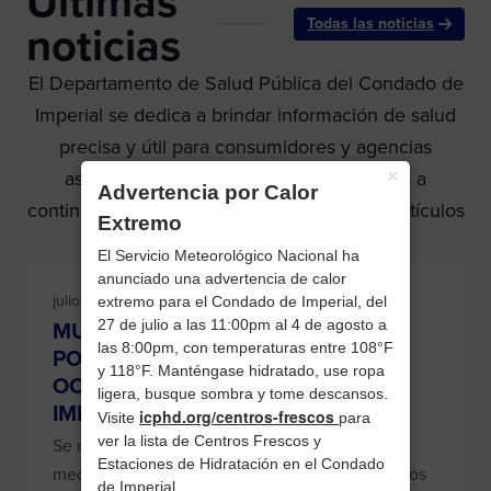
Últimas
Todas las noticias
noticias
El Departamento de Salud Pública del Condado de
Imperial se dedica a brindar información de salud
precisa y útil para consumidores y agencias
×
asociadas. Lea nuestros últimos artículos a
Advertencia por Calor
continuación o vea nuestros archivos para artículos
Extremo
más antiguos.
El Servicio Meteorológico Nacional ha
anunciado una advertencia de calor
julio 14, 2026 at 8:36 a. m.
extremo para el Condado de Imperial, del
MUESTRAS DE MOSQUITOS DAN
27 de julio a las 11:00pm al 4 de agosto a
las 8:00pm, con temperaturas entre 108°F
POSITIVO AL VIRUS DEL NILO
y 118°F. Manténgase hidratado, use ropa
OCCIDENTAL EN EL CONDADO DE
ligera, busque sombra y tome descansos.
IMPERIAL
icphd.org/centros-frescos
Visite
para
ver la lista de Centros Frescos y
Se recomienda a las personas que utilicen
Estaciones de Hidratación en el Condado
medidas de protección personal y eliminen sitios
de Imperial.