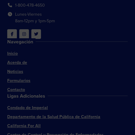
1-800-478-4650
Lunes-Viernes
8am-12pm y 1pm-5pm
Facebook
Instagram
Twitter
Navegación
Inicio
Acerda de
Noticias
Formularios
Contacto
Ligas Adicionales
Condado de Imperial
Departamento de la Salud Pública de California
California For All
Centro de Control y Prevención de Enfermedades