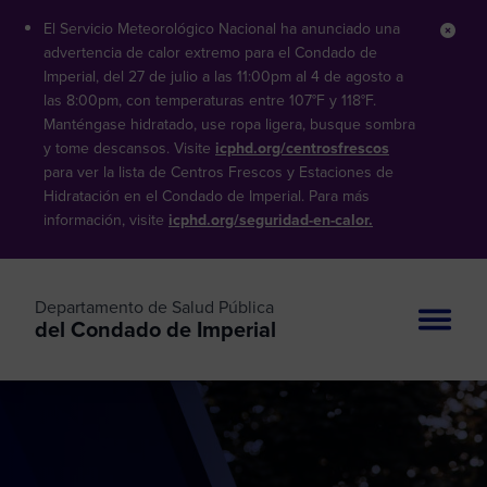
El Servicio Meteorológico Nacional ha anunciado una
Clos
advertencia de calor extremo para el Condado de
Imperial, del 27 de julio a las 11:00pm al 4 de agosto a
las 8:00pm, con temperaturas entre 107°F y 118°F.
Manténgase hidratado, use ropa ligera, busque sombra
y tome descansos. Visite
icphd.org/centrosfrescos
para ver la lista de Centros Frescos y Estaciones de
Hidratación en el Condado de Imperial. Para más
información, visite
icphd.org/seguridad-en-calor.
Departamento de Salud Pública
del Condado de Imperial
Site n