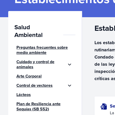
Salud
Estab
Ambiental
Los estab
Preguntas frecuentes sobre
rutinaria
medio ambiente
Condado d
Cuidado y control de
de las le
animales
inspecció
Arte Corporal
críticas a
Control de vectores
Lácteos
Plan de Resiliencia ante
Se
Sequías (SB 552)
La