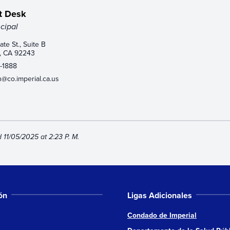
t Desk
ncipal
ate St., Suite B
o, CA 92243
-1888
@co.imperial.ca.us
d 11/05/2025 at 2:23 P. M.
ón
Ligas Adicionales
Condado de Imperial