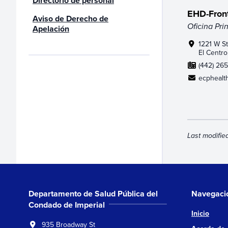
Directorio de personal
EHD-Fron
Aviso de Derecho de
Oficina Pri
Apelación
1221 W St
El Centr
(442) 265
ecphealth
Last modifie
Departamento de Salud Pública del
Navegaci
Condado de Imperial
Inicio
935 Broadway St